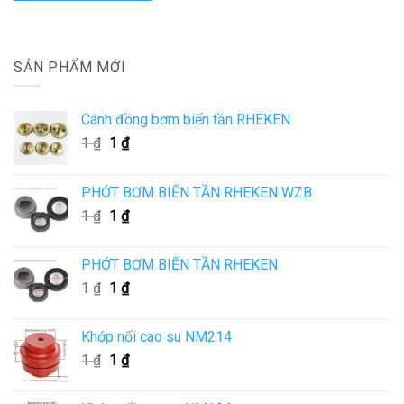
SẢN PHẨM MỚI
Cánh đồng bơm biến tần RHEKEN
Giá
Giá
1
₫
1
₫
gốc
hiện
là:
tại
PHỚT BƠM BIẾN TẦN RHEKEN WZB
1 ₫.
là:
Giá
Giá
1
₫
1
₫
1 ₫.
gốc
hiện
là:
tại
PHỚT BƠM BIẾN TẦN RHEKEN
1 ₫.
là:
Giá
Giá
1
₫
1
₫
1 ₫.
gốc
hiện
là:
tại
Khớp nối cao su NM214
1 ₫.
là:
Giá
Giá
1
₫
1
₫
1 ₫.
gốc
hiện
là:
tại