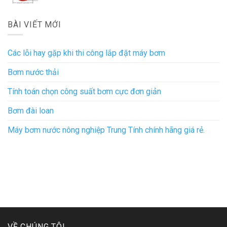
gốc
hiện
là:
tại
1 ₫.
là:
BÀI VIẾT MỚI
1 ₫.
Các lỗi hay gặp khi thi công lắp đặt máy bơm
Bơm nước thải
Tính toán chọn công suất bơm cực đơn giản
Bơm đài loan
Máy bơm nước nông nghiệp Trung Tính chính hãng giá rẻ.
VỀ CHÚNG TÔI