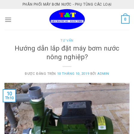
Skip
PHÂN PHỐI MÁY BƠM NƯỚC - PHỤ TÙNG CÁC LOẠI
to
content
0
TƯ VẤN
Hướng dẫn lắp đặt máy bơm nước
nông nghiệp?
ĐƯỢC ĐĂNG TRÊN
10 THÁNG 10, 2019
BỞI
ADMIN
10
Th10