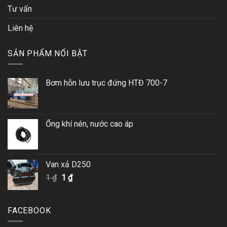
Tư vấn
Liên hệ
SẢN PHẨM NỔI BẬT
Bơm hỗn lưu trục đứng HTĐ 700-7
Ống khí nén, nước cao áp
Van xả D250
Giá
Giá
1
₫
1
₫
gốc
hiện
là:
tại
1 ₫.
là:
FACEBOOK
1 ₫.