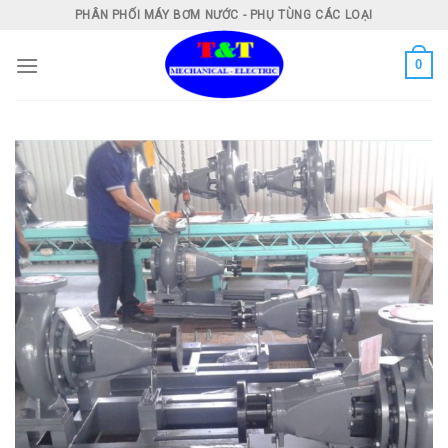
Skip
PHÂN PHỐI MÁY BƠM NƯỚC - PHỤ TÙNG CÁC LOẠI
to
content
0