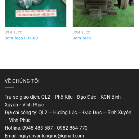
BƠM TECO
BƠM TECO
Bơm Teco G33-80
Bơm Teco
VỀ CHÚNG TÔI
Trụ sở giao dịch: QL2 - Phố Kếu - Đạo Đức - KCN Bình
Xuyên - Vĩnh Phúc
Địa chỉ công ty: QL2 – Hưởng Lộc – Đạo Đức – Bình Xuyên
– Vĩnh Phúc
Hotline: 0948 483 587 - 0982 864 770
Email: nguyenvantungme@gmail.com