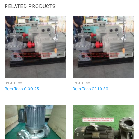
RELATED PRODUCTS
BƠM TECO
BƠM TECO
Bơm Teco G-30-25
Bơm Teco G310-80