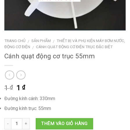
TRANG CHỦ
SẢN PHẨM
THIẾT BỊ VÀ PHỤ KIỆN MÁY BƠM NƯỚC,
/
/
ĐỘNG CƠ ĐIỆN
CÁNH QUẠT ĐỘNG CƠ ĐIỆN TRỤC ĐẶC BIỆT
/
Cánh quạt động cơ trục 55mm
Giá
Giá
1
1
₫
₫
gốc
hiện
Đường kính cánh: 330mm
là:
tại
1 ₫.
là:
Đường kính trục: 55mm
1 ₫.
THÊM VÀO GIỎ HÀNG