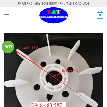
Skip
PHÂN PHỐI MÁY BƠM NƯỚC - PHỤ TÙNG CÁC LOẠI
to
content
0
-50%