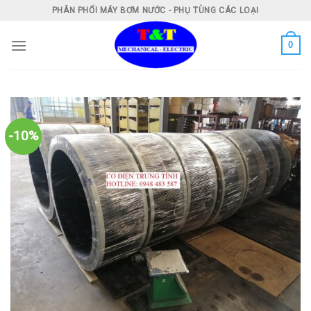
Skip
PHÂN PHỐI MÁY BƠM NƯỚC - PHỤ TÙNG CÁC LOẠI
to
content
0
-10%