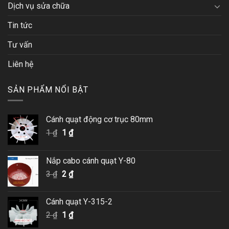
Dịch vụ sửa chữa
Tin tức
Tư vấn
Liên hệ
SẢN PHẨM NỔI BẬT
Cánh quạt động cơ trục 80mm
Giá
Giá
1
₫
1
₫
gốc
hiện
là:
tại
Nắp cabo cánh quạt Y-80
1 ₫.
là:
Giá
Giá
3
₫
2
₫
1 ₫.
gốc
hiện
là:
tại
Cánh quạt Y-315-2
3 ₫.
là:
Giá
Giá
2
₫
1
₫
2 ₫.
gốc
hiện