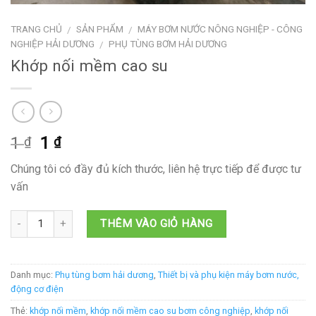
TRANG CHỦ
SẢN PHẨM
MÁY BƠM NƯỚC NÔNG NGHIỆP - CÔNG
/
/
NGHIỆP HẢI DƯƠNG
PHỤ TÙNG BƠM HẢI DƯƠNG
/
Khớp nối mềm cao su
Giá
Giá
1
1
₫
₫
gốc
hiện
Chúng tôi có đầy đủ kích thước, liên hệ trực tiếp để được tư
là:
tại
vấn
1 ₫.
là:
1 ₫.
THÊM VÀO GIỎ HÀNG
Danh mục:
Phụ tùng bơm hải dương
,
Thiết bị và phụ kiện máy bơm nước,
động cơ điện
Thẻ:
khớp nối mềm
,
khớp nối mềm cao su bơm công nghiệp
,
khớp nối