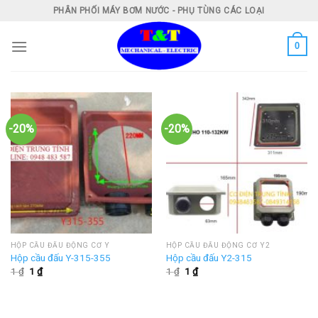
Skip
PHÂN PHỐI MÁY BƠM NƯỚC - PHỤ TÙNG CÁC LOẠI
to
content
0
-20%
-20%
HỘP CẦU ĐẤU ĐỘNG CƠ Y
HỘP CẦU ĐẤU ĐỘNG CƠ Y2
Hộp cầu đấu Y-315-355
Hộp cầu đấu Y2-315
Giá
Giá
Giá
Giá
1
₫
1
₫
1
₫
1
₫
gốc
hiện
gốc
hiện
là:
tại
là:
tại
1 ₫.
là:
1 ₫.
là:
1 ₫.
1 ₫.