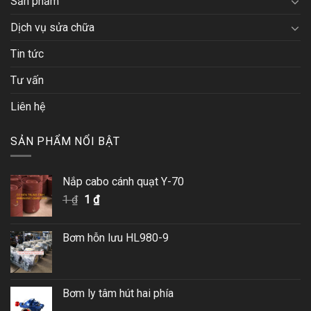
Sản phẩm
Dịch vụ sửa chữa
Tin tức
Tư vấn
Liên hệ
SẢN PHẨM NỔI BẬT
Nắp cabo cánh quạt Y-70
Giá
Giá
1
₫
1
₫
gốc
hiện
là:
tại
Bơm hỗn lưu HL980-9
1 ₫.
là:
1 ₫.
Bơm ly tâm hút hai phía