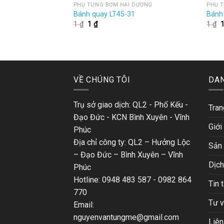
PHỤ TÙNG BƠM HẢI DƯƠNG
PHỤ 
Bánh quay LT45-31
Bánh
Giá
Giá
G
1
₫
1
₫
1
₫
gốc
hiện
là:
tại
l
1 ₫.
là:
1
1 ₫.
VỀ CHÚNG TÔI
DA
Trụ sở giao dịch: QL2 - Phố Kếu -
Tran
Đạo Đức - KCN Bình Xuyên - Vĩnh
Giới
Phúc
Địa chỉ công ty: QL2 – Hưởng Lộc
Sản
– Đạo Đức – Bình Xuyên – Vĩnh
Dịch
Phúc
Hotline: 0948 483 587 - 0982 864
Tin 
770
Tư 
Email:
nguyenvantungme@gmail.com
Liên