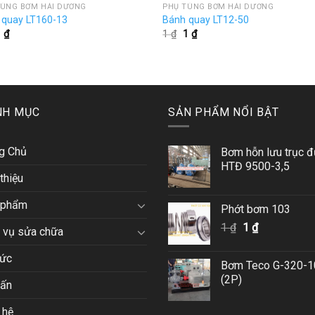
TÙNG BƠM HẢI DƯƠNG
PHỤ TÙNG BƠM HẢI DƯƠNG
 quay LT160-13
Bánh quay LT12-50
iá
Giá
Giá
Giá
1
₫
1
₫
1
₫
gốc
hiện
gốc
hiện
à:
tại
là:
tại
 ₫.
là:
1 ₫.
là:
1 ₫.
1 ₫.
NH MỤC
SẢN PHẨM NỔI BẬT
g Chủ
Bơm hỗn lưu trục 
HTĐ 9500-3,5
 thiệu
 phẩm
Phớt bơm 103
Giá
Giá
1
₫
1
₫
 vụ sửa chữa
gốc
hiện
là:
tại
tức
Bơm Teco G-320-1
1 ₫.
là:
(2P)
vấn
1 ₫.
 hệ