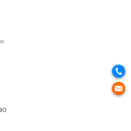
ợp
ao