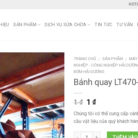
HOTL
HIỆU
SẢN PHẨM
DỊCH VỤ SỬA CHỮA
TIN TỨC
TƯ VẤN
TRANG CHỦ
SẢN PHẨM
MÁY
/
/
NGHIỆP - CÔNG NGHIỆP HẢI DƯƠN
BƠM HẢI DƯƠNG
Bánh quay LT470
Giá
Giá
1
1
₫
₫
gốc
hiện
Chúng tôi có thể cung cấp cá
là:
tại
cầu vật liệu của quý khách hàn
1 ₫.
là:
1 ₫.
THÊM VÀO