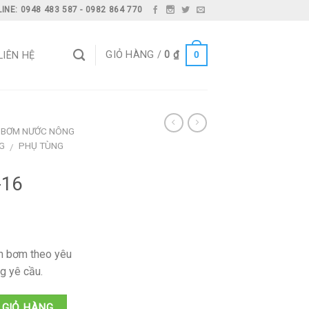
INE: 0948 483 587 - 0982 864 770
0
GIỎ HÀNG /
0
₫
LIÊN HỆ
 BƠM NƯỚC NÔNG
G
PHỤ TÙNG
/
-16
nh bơm theo yêu
g yê cầu.
 GIỎ HÀNG