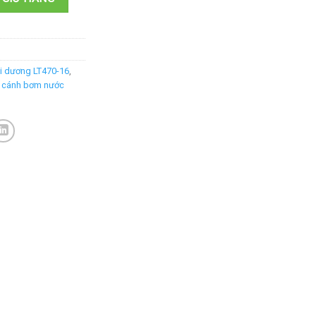
i dương LT470-16
,
,
cánh bơm nước