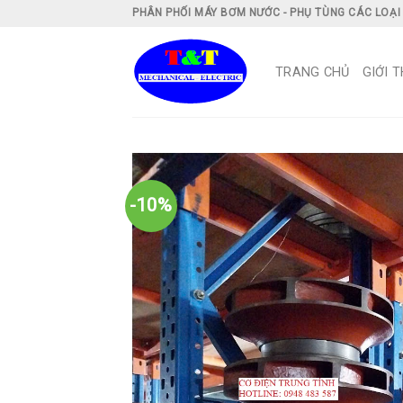
Skip
PHÂN PHỐI MÁY BƠM NƯỚC - PHỤ TÙNG CÁC LOẠI
to
content
TRANG CHỦ
GIỚI T
-10%