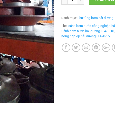
Danh mục:
Phụ tùng bơm hải dương
Thẻ:
cánh bơm nước công nghiệp hả
Cánh bơm nước hải dương LT470-16
nông nghiệp hải dương LT470-16