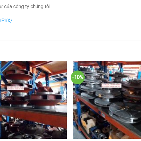
ự của công ty chúng tôi
hPhX/
-10%