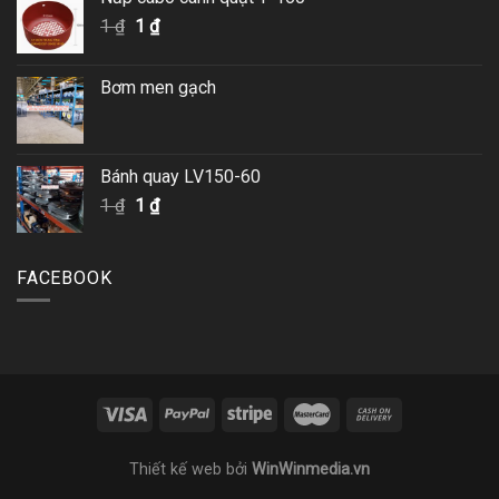
Giá
Giá
1
₫
1
₫
gốc
hiện
là:
tại
Bơm men gạch
1 ₫.
là:
1 ₫.
Bánh quay LV150-60
Giá
Giá
1
₫
1
₫
gốc
hiện
là:
tại
1 ₫.
là:
FACEBOOK
1 ₫.
Thiết kế web
bởi
WinWinmedia.vn