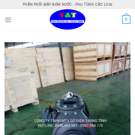
Skip
PHÂN PHỐI MÁY BƠM NƯỚC - PHỤ TÙNG CÁC LOẠI
to
content
0