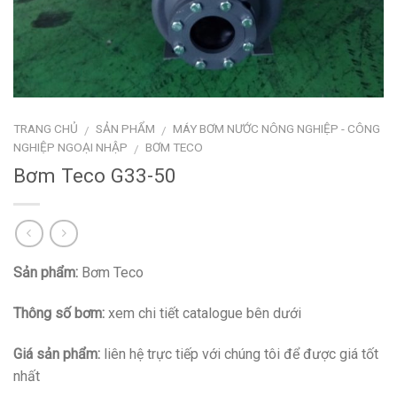
TRANG CHỦ
SẢN PHẨM
MÁY BƠM NƯỚC NÔNG NGHIỆP - CÔNG
/
/
NGHIỆP NGOẠI NHẬP
BƠM TECO
/
Bơm Teco G33-50
Sản phẩm:
Bơm Teco
Thông số bơm:
xem chi tiết catalogue bên dưới
Giá sản phẩm:
liên hệ trực tiếp với chúng tôi để được giá tốt
nhất