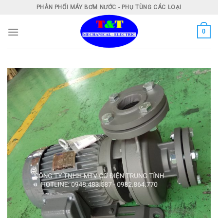
Skip
PHÂN PHỐI MÁY BƠM NƯỚC - PHỤ TÙNG CÁC LOẠI
to
content
0