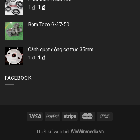
Giá
Giá
1
₫
1
₫
gốc
hiện
là:
tại
Bơm Teco G-37-50
1 ₫.
là:
1 ₫.
Cánh quạt động cơ trục 35mm
Giá
Giá
1
₫
1
₫
gốc
hiện
là:
tại
1 ₫.
là:
FACEBOOK
1 ₫.
Thiết kế web
bởi
WinWinmedia.vn